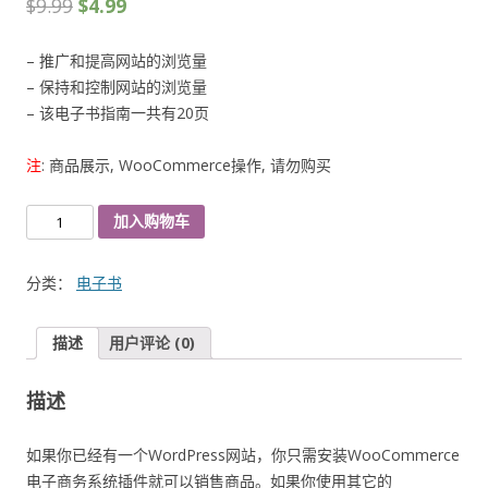
$
9.99
$
4.99
– 推广和提高网站的浏览量
– 保持和控制网站的浏览量
– 该电子书指南一共有20页
注
: 商品展示, WooCommerce操作, 请勿购买
新
加入购物车
手
提
分类：
电子书
高
网
描述
用户评论 (0)
站
流
描述
量
实
用
如果你已经有一个WordPress网站，你只需安装WooCommerce
教
电子商务系统插件就可以销售商品。如果你使用其它的